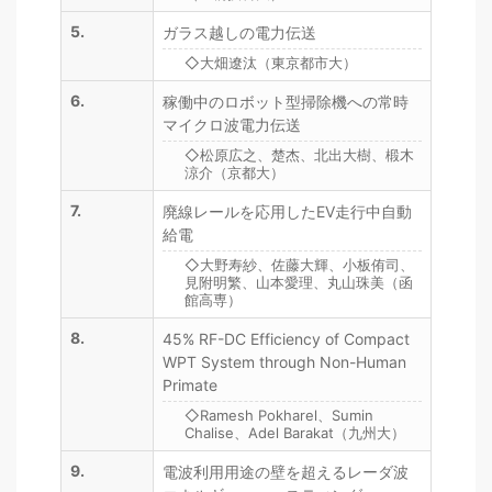
5.
ガラス越しの電力伝送
◇大畑遼汰（東京都市大）
6.
稼働中のロボット型掃除機への常時
マイクロ波電力伝送
◇松原広之、楚杰、北出大樹、椴木
涼介（京都大）
7.
廃線レールを応用したEV走行中自動
給電
◇大野寿紗、佐藤大輝、小板侑司、
見附明繁、山本愛理、丸山珠美（函
館高専）
8.
45% RF-DC Efficiency of Compact
WPT System through Non-Human
Primate
◇Ramesh Pokharel、Sumin
Chalise、Adel Barakat（九州大）
9.
電波利用用途の壁を超えるレーダ波