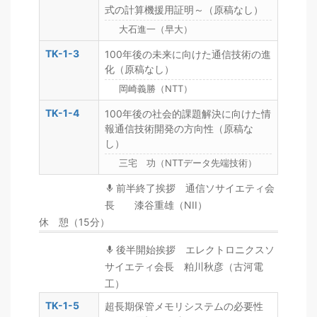
式の計算機援用証明～（原稿なし）
大石進一（早大）
TK-1-3
100年後の未来に向けた通信技術の進
化（原稿なし）
岡崎義勝（NTT）
TK-1-4
100年後の社会的課題解決に向けた情
報通信技術開発の方向性（原稿な
し）
三宅 功（NTTデータ先端技術）
前半終了挨拶 通信ソサイエティ会
長 漆谷重雄（NII）
休 憩（15分）
後半開始挨拶 エレクトロニクスソ
サイエティ会長 粕川秋彦（古河電
工）
TK-1-5
超長期保管メモリシステムの必要性