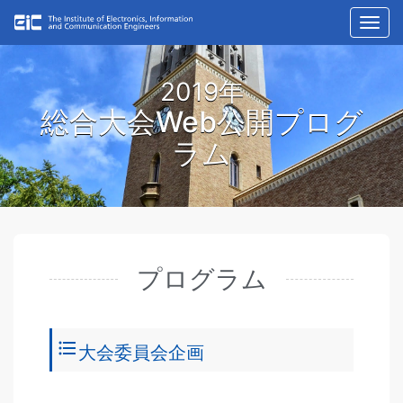
Toggl
navig
2019年
総合大会Web公開プログ
ラム
プログラム
format_list_bulleted
大会委員会企画