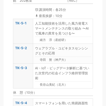
館 202教室
（NEC）
講演時間：各25分
座長挨拶：10分
TK-5-1
人工知能技術を活用した風力発電ス
マートメンテナンスの取り組み 〜AI
で風車の異常を見つける〜
緒方 淳（産総研）
TK-5-2
ウェアラブル・ユビキタスセンシン
グとその応用
寺田 努（神戸大）
TK-5-3
AI・IoT・ビッグデータ解析に基づい
た次世代の社会インフラ維持管理技
術
長谷山美紀（北大）
休 憩（10分）
TK-5-4
スマートフォンを用いた簡易路面性