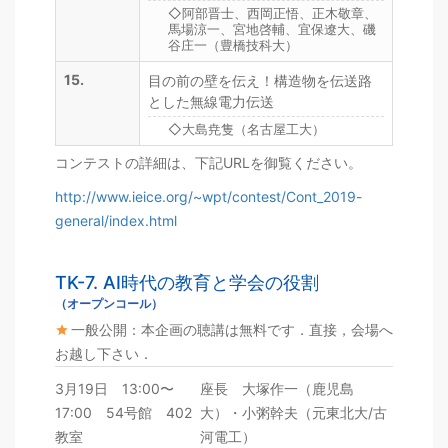
◇阿部晋士、西岡正悟、正木敬章、
馬場涼一、宮地啓輔、宜保遼大、磯
谷庄一（豊橋技科大）
15.
目の前の壁を伝え！構造物を伝送路
とした無線電力伝送
◇大島尭隻（名古屋工大）
コンテストの詳細は、下記URLを御覧ください。
http://www.ieice.org/~wpt/contest/Cont_2019-
general/index.html
TK-7. AI時代の教育と学会の役割
（オープンコール）
一般公開：本企画の聴講は無料です．直接，会場へ
お越し下さい．
3月19日 13:00〜
座長 大塚作一（鹿児島
17:00 54号館 402
大）・小粥幹夫（元東北大/古
教室
河電工）