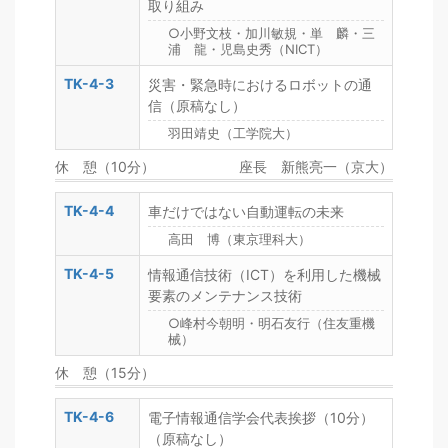
取り組み
○小野文枝・加川敏規・単 麟・三
浦 龍・児島史秀（NICT）
TK-4-3
災害・緊急時におけるロボットの通
信（原稿なし）
羽田靖史（工学院大）
休 憩（10分）
座長 新熊亮一（京大）
TK-4-4
車だけではない自動運転の未来
高田 博（東京理科大）
TK-4-5
情報通信技術（ICT）を利用した機械
要素のメンテナンス技術
○峰村今朝明・明石友行（住友重機
械）
休 憩（15分）
TK-4-6
電子情報通信学会代表挨拶（10分）
（原稿なし）