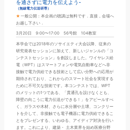
を通さずに電力を伝えよう-
（無線電力伝送研専）
一般公開：本企画の聴講は無料です．直接，会場へ
お越し下さい．
3月20日 9:00〜17:00 56号館 104教室
本学会では2018年のソサイエティ大会以降、従来の
研究発表セッションに加えて、新しいジャンルの「コ
ンテストセッション」を創設しました。ワイヤレス給
電（WPT）はスマートフォンや電気自動車などへ非
接触で電力供給できる技術として広い分野への応用が
期待されており、これからのスマート社会を実現する
ために不可欠な技術です。本コンテストでは、WPT
のメリットの1つである、「貫通孔を設けなくとも、
障壁の向こうに電力伝送ができる！」をアピールすべ
く、ガラスや木材、さらに水分層や土壌、コンクリー
トを介して、非接触でも電子機器に電力供給できるこ
とをプレゼンする、いわゆる、アイディア対決を行い
ます。これにより、建築・ 土木業界を始め医療分野