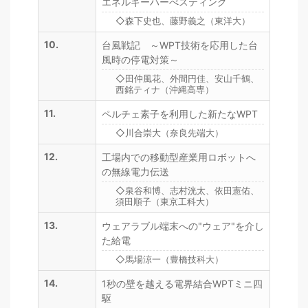
エネルギーハーべスティング
◇森下史也、藤野義之（東洋大）
10.
台風戦記 ～WPT技術を応用した台
風時の停電対策～
◇田仲風花、外間円佳、安山千鶴、
西銘ティナ（沖縄高専）
11.
ペルチェ素子を利用した新たなWPT
◇川合崇大（奈良先端大）
12.
工場内での移動型産業用ロボットへ
の無線電力伝送
◇泉谷和博、志村洸太、依田憲佑、
須田順子（東京工科大）
13.
ウェアラブル端末への"ウェア"を介し
た給電
◇馬場涼一（豊橋技科大）
14.
1秒の壁を越える電界結合WPTミニ四
駆