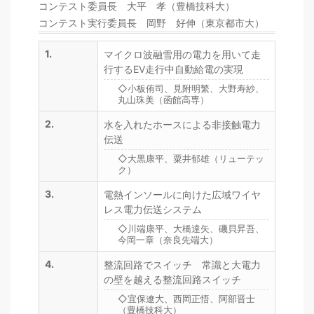
コンテスト委員長 大平 孝（豊橋技科大）
コンテスト実行委員長 岡野 好伸（東京都市大）
1.
マイクロ波融雪用の電力を用いて走
行するEV走行中自動給電の実現
◇小板侑司、見附明繁、大野寿紗、
丸山珠美（函館高専）
2.
水を入れたホースによる非接触電力
伝送
◇大黒康平、粟井郁雄（リューテッ
ク）
3.
電熱インソールに向けた広域ワイヤ
レス電力伝送システム
◇川端康平、大橋達矢、磯貝昇吾、
今岡一章（奈良先端大）
4.
整流回路でスイッチ 常識と大電力
の壁を越える整流回路スイッチ
◇宜保遼大、西岡正悟、阿部晋士
（豊橋技科大）