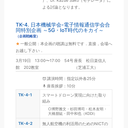
）、Dr. Kazue Sako（モデレータ）に
よる討論となります。
TK-4. 日本機械学会-電子情報通信学会合
同特別企画 ～5G・IoT時代のキカイ～
（企画戦略室）
一般公開：本企画の聴講は無料です．直接，会場へ
お越し下さい．
3月19日 13:00〜17:00 54号
座長 松日楽信人
館 202教室
（芝浦工大）
講演時間：指定以外各25分
座長挨拶：10分
TK-4-1
スマートドローン実現に向けた取り
組み
○博野雅文・杉田博司・松木友明・
大橋朋紘・田中和也（KDDI）
TK-4-2
無人航空機の利活用のためのNICTの