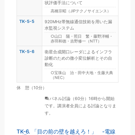
状評価手法について
高橋宗昭（JIPテクノサイエンス）
TK-5-5
920MHz帯無線通信技術を用いた漏
水監視システム
○山口 陽・照日 繁・藤野洋輔・
赤羽和徳・吉野修一（NTT）
TK-5-6
衛星合成開口レーダによるインフラ
診断のための微小変位解析とその自
動化
○宝珠山 治・田中大地・生藤大典
（NEC）
休 憩（10分）
パネル討論（60分）16時から開始
です。講演者全員による討論となりま
す。
TK-6. 「目の前の壁を越えろ！」 -電線