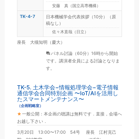
安藤 真（国立高専機構）
TK-4-7
日本機械学会代表挨拶（10分）（原
稿なし）
佐々木直哉（日立）
座長 大槻知明（慶大）
パネル討論（60分）16時から開始
です。講演者全員による討論となりま
す。
TK-5. 土木学会−情報処理学会−電子情報
通信学会合同特別企画 〜IoT/AIを活用し
たスマートメンテナンス〜
（企画戦略室）
一般公開：本企画の聴講は無料です．直接，会場へ
お越し下さい．
3月20日 13:00〜17:00 54号
座長 江村克己