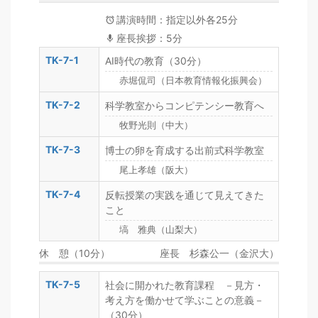
講演時間：指定以外各25分
座長挨拶：5分
TK-7-1
AI時代の教育（30分）
赤堀侃司（日本教育情報化振興会）
TK-7-2
科学教室からコンピテンシー教育へ
牧野光則（中大）
TK-7-3
博士の卵を育成する出前式科学教室
尾上孝雄（阪大）
TK-7-4
反転授業の実践を通じて見えてきた
こと
塙 雅典（山梨大）
休 憩（10分）
座長 杉森公一（金沢大）
TK-7-5
社会に開かれた教育課程 －見方・
考え方を働かせて学ぶことの意義－
（30分）