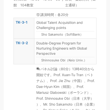
館 104教室
士通研）
講演時間：各20分
TK-3-1
Global Talent Acquisition and
Challenging points
Sho Sakamoto（SoftBank）
TK-3-2
Double-Degree Program for
Nurturing Engineers with Global
Perspective
Shinnosuke Obi（Keio Univ.）
パネル討論（80分）13時40分から
開始です。Prof. Xuan-Tu Tran（ベト
ナム）、Prof. Jie Zhu（中国）、Prof.
Dae-Hyun Kim（韓国）、Prof.
Mariusz Glabowski（ポーランド）、
Prof. Shinnosuke Obi（日本（大学）
）、Mr. Sho Sakamoto（日本（企業）