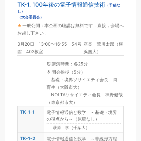
TK-1. 100年後の電子情報通信技術
（予稿な
し）
（大会委員会）
一般公開：本企画の聴講は無料です．直接，会場へ
お越し下さい．
3月20日 13:00〜16:55 54号
座長 荒川太郎（横
館 402教室
浜国大）
講演時間：各25分
開会挨拶（5分）
基礎・境界ソサイエティ会長 岡
育生（大阪市大）
NOLTAソサイエティ会長 神野健哉
（東京都市大）
TK-1-1
電子情報通信と数学 ～基礎・境界
の視点から～（原稿なし）
萩原 学（千葉大）
TK-1-2
電子情報通信と数学 ～非線形方程