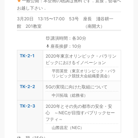
一般公開：本企画の聴講は無料です．直接，会場へ
お越し下さい．
3月20日 13:15〜17:00 53号
座長 淺谷耕一
館 201教室
（南開大）
講演時間：各30分
座長挨拶：10分
TK-2-1
2020年東京オリンピック・パラリン
ピックにおけるイノベーション
平田英世（東京オリンピック・パラ
リンピック競技大会組織委員会）
TK-2-2
5Gの実現に向けた取組について
中川拓哉（総務省）
TK-2-3
2020年とその先の都市の安全・安
心 ～NECが目指すパブリックセー
フティ～
山際昌宏（NEC）
休 憩（15分）