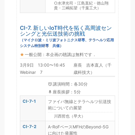
○水津光司・江島直紀・徳山翔
貴・三嶋拓望（千葉工大）
CI-7. 新しいIoT時代を拓く高周波セン
シングと光伝送技術の挑戦
（マイクロ波・ミリ波フォトニクス研専、テラヘルツ応用
システム特別研専 共催）
一般公開：本企画の聴講は無料です．
3月9日 13:00〜16:45
座長 吉本直人（千
Webinar 7
歳科技大）
講演時間：各30分
座長挨拶：5分
CI-7-1
ファイバ無線とテラヘルツ伝送技
術についての展望
川西哲也（早大）
CI-7-2
A-RoFベースMFHのBeyond-5G
に向けた発展性