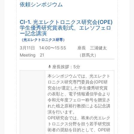
依頼シンポジウム
CI-1. 光エレクトロニクス研究会(OPE)
学生優秀研究賞表彰式、エレソフェロ
ー記念講演
（光エレクトロニクス研専）
3月11日 14:00〜15:55
座長 三浦健太
Meeting 21
（群馬大）
座長挨拶：5分
本シンポジウムでは、光エレクト
ロニクス研究専門委員会(OPE研
究会)が選定した学生優秀研究賞
の表彰と、電子情報通信学会より
令和元年度フェロー称号を贈呈さ
れた植之原裕行教授による記念講
演を行います。
OPE研究会では、将来の光エレク
トロニクス分野を担う若手研究技
術者の奨励を目的として、OPE研