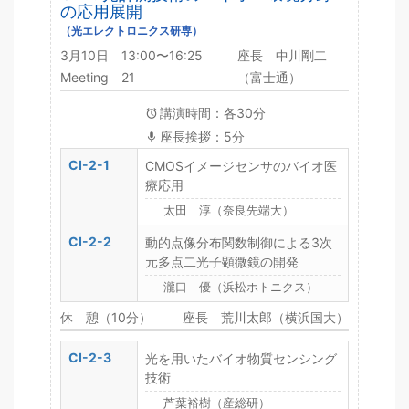
の応用展開
（光エレクトロニクス研専）
3月10日 13:00〜16:25
座長 中川剛二
Meeting 21
（富士通）
講演時間：各30分
座長挨拶：5分
CI-2-1
CMOSイメージセンサのバイオ医
療応用
太田 淳（奈良先端大）
CI-2-2
動的点像分布関数制御による3次
元多点二光子顕微鏡の開発
瀧口 優（浜松ホトニクス）
休 憩（10分）
座長 荒川太郎（横浜国大）
CI-2-3
光を用いたバイオ物質センシング
技術
芦葉裕樹（産総研）