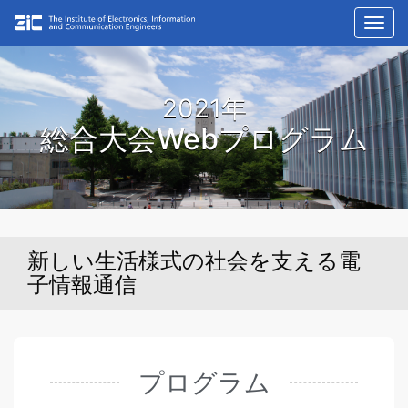
Toggl
navig
2021年
総合大会Webプログラム
新しい生活様式の社会を支える電
子情報通信
プログラム