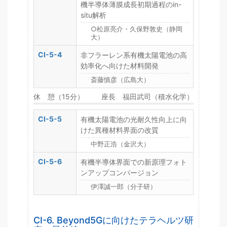
機半導体薄膜成長初期過程のin-
situ解析
○松原亮介・久保野敦史（静岡
大）
CI-5-4
非フラーレン系有機太陽電池の高
効率化へ向けた材料開発
斎藤慎彦（広島大）
休 憩（15分）
座長 福田武司（積水化学）
CI-5-5
有機太陽電池の光耐久性向上に向
けた異種材料界面の改質
中野正浩（金沢大）
CI-5-6
有機半導体界面での新原理フォト
ンアップコンバージョン
伊澤誠一郎（分子研）
CI-6. Beyond5Gに向けたテラヘルツ研