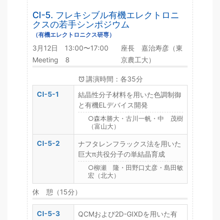
CI-5. フレキシブル有機エレクトロニ
クスの若手シンポジウム
（有機エレクトロニクス研専）
3月12日 13:00〜17:00
座長 嘉治寿彦（東
Meeting 8
京農工大）
講演時間：各35分
CI-5-1
結晶性分子材料を用いた色調制御
と有機ELデバイス開発
○森本勝大・古川一帆・中 茂樹
（富山大）
CI-5-2
ナフタレンフラックス法を用いた
巨大π共役分子の単結晶育成
○柳瀬 隆・田野口丈彦・島田敏
宏（北大）
休 憩（15分）
CI-5-3
QCMおよび2D-GIXDを用いた有