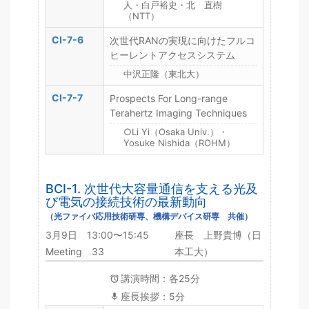
人・白戸裕史・北 直樹
（NTT）
CI-7-6
次世代RANの実現に向けたフルコ
ヒーレントアクセスシステム
中沢正隆（東北大）
CI-7-7
Prospects For Long-range
Terahertz Imaging Techniques
○Li Yi（Osaka Univ.）・
Yosuke Nishida（ROHM）
BCI-1. 次世代大容量通信を支える光及
び電気の接続技術の最新動向
（光ファイバ応用技術研専、機構デバイス研専 共催）
3月9日 13:00〜15:45
座長 上野貴博（日
Meeting 33
本工大）
講演時間：各25分
座長挨拶：5分