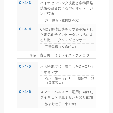
CI-4-3
バイオセンシング技術と集積回路
技術の融合によるバイオイメージ
ング技術
澤田和明（豊橋技科大）
CI-4-4
CMOS集積回路チップを基板とし
た電気化学インピーダンス法によ
る細胞モニタリングセンサー
宇野重康（立命館大）
座長 古田善一（ミライズテクノロジー）
CI-4-5
水の誘電緩和に着目したCMOSバ
イオセンサ
○小川雄一（京大）・菊池正二郎
（兵庫医大）
CI-4-6
スマートヘルスケア応用に向けた
ダイヤモンド量子センサの可能性
波多野睦子（東工大）