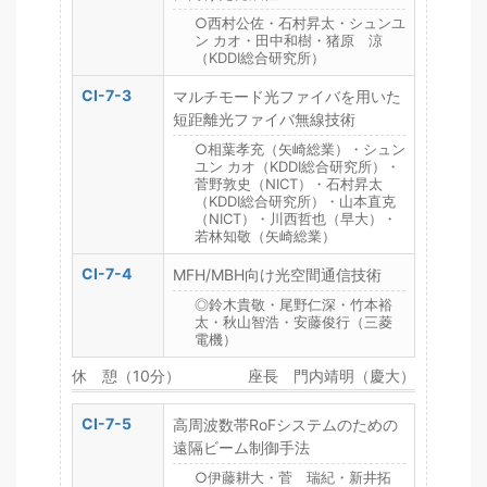
○西村公佐・石村昇太・シュンユ
ン カオ・田中和樹・猪原 涼
（KDDI総合研究所）
CI-7-3
マルチモード光ファイバを用いた
短距離光ファイバ無線技術
○相葉孝充（矢崎総業）・シュン
ユン カオ（KDDI総合研究所）・
菅野敦史（NICT）・石村昇太
（KDDI総合研究所）・山本直克
（NICT）・川西哲也（早大）・
若林知敬（矢崎総業）
CI-7-4
MFH/MBH向け光空間通信技術
◎鈴木貴敬・尾野仁深・竹本裕
太・秋山智浩・安藤俊行（三菱
電機）
休 憩（10分）
座長 門内靖明（慶大）
CI-7-5
高周波数帯RoFシステムのための
遠隔ビーム制御手法
○伊藤耕大・菅 瑞紀・新井拓