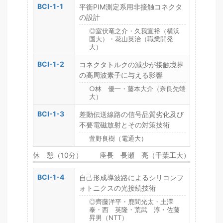
BCI-1-1
平衡PIM測定系用非接触コネクタ
の設計
◎室伏竜之介・久我宣裕（横浜
国大）・花山英治（職業開発
大）
BCI-1-2
コネクタトルクの減少が接触境界
の高周波素子に与える影響
○林 優一・藤本大介（奈良先端
大）
BCI-1-3
差動伝送線路の信号品質劣化及び
不要電磁放射とその対策技術
萓野良樹（電通大）
休 憩（10分）
座長 長瀬 亮（千葉工大）
BCI-1-4
自己形成導波路によるシリコンフ
ォトニクスの光接続技術
◎齊藤洋平・鹿間光太・土澤
泰・西 英隆・荒武 淳・佐藤
昇男（NTT）