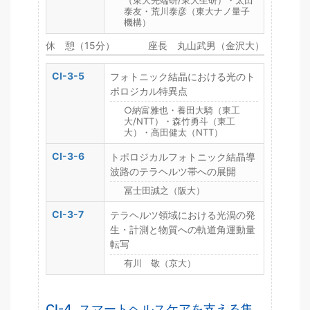
（東大先端研/東大生研）・太田
泰友・荒川泰彦（東大ナノ量子
機構）
休 憩（15分）
座長 丸山武男（金沢大）
CI-3-5
フォトニック結晶における光のト
ポロジカル特異点
○納富雅也・養田大騎（東工
大/NTT）・森竹勇斗（東工
大）・高田健太（NTT）
CI-3-6
トポロジカルフォトニック結晶導
波路のテラヘルツ帯への展開
冨士田誠之（阪大）
CI-3-7
テラヘルツ領域における光渦の発
生・計測と物質への軌道角運動量
転写
有川 敬（京大）
CI-4. スマートヘルスケアを支える集