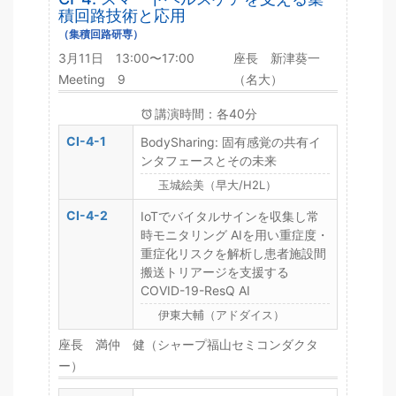
積回路技術と応用
（集積回路研専）
3月11日 13:00〜17:00
座長 新津葵一
Meeting 9
（名大）
講演時間：各40分
CI-4-1
BodySharing: 固有感覚の共有イ
ンタフェースとその未来
玉城絵美（早大/H2L）
CI-4-2
IoTでバイタルサインを収集し常
時モニタリング AIを用い重症度・
重症化リスクを解析し患者施設間
搬送トリアージを支援する
COVID-19-ResQ AI
伊東大輔（アドダイス）
座長 満仲 健（シャープ福山セミコンダクタ
ー）