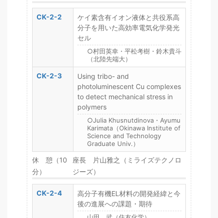
CK-2-2
ケイ素含有イオン液体と共役系高
分子を用いた高効率電気化学発光
セル
○村田英幸・平松考樹・鈴木貴斗
（北陸先端大）
CK-2-3
Using tribo- and
photoluminescent Cu complexes
to detect mechanical stress in
polymers
○Julia Khusnutdinova・Ayumu
Karimata（Okinawa Institute of
Science and Technology
Graduate Univ.）
休 憩（10
座長 片山雅之（ミライズテクノロ
分）
ジーズ）
CK-2-4
高分子有機EL材料の開発経緯と今
後の進展への課題・期待
山田 武（住友化学）