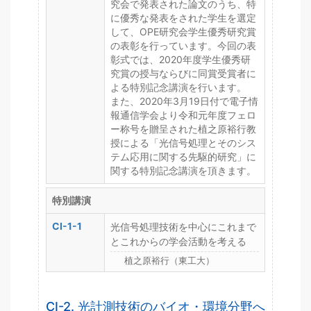
究会で発表された論文のうち、特
に優秀な発表をされた学生を選定
して、OPE研究会学生優秀研究賞
の表彰を行っています。今回の表
彰式では、2020年度学生優秀研
究賞の授与ならびに同賞受賞者に
よる特別記念講演を行います。
また、2020年3月19日付で電子情
報通信学会より令和元年度フェロ
ー称号を贈呈された植之原裕行教
授による「光信号処理とそのシス
テム応用に関する先駆的研究」に
関する特別記念講演を頂きます。
特別講演
CI-1-1
光信号処理技術を中心にこれまで
とこれからの学会活動を考える
植之原裕行（東工大）
CI-2. 光計測技術のバイオ・環境分野へ