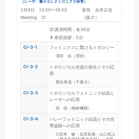
（レーザ・量子エレクトロニクス研専）
3月9日 13:00〜16:50
座長 永井正也
Meeting 21
（阪大）
講演時間：各30分
座長挨拶：5分
CI-3-1
フォトニクスに繋げるトポロジー
澤田 桂（理研）
CI-3-2
トポロジカル光波の発生とその応
用
尾松孝茂（千葉大）
CI-3-3
トポロジカルフォトニック結晶と
レーザへの応用
胡 暁（物材機構）
CI-3-4
バレーフォトニック結晶とその光
導波路への応用
○岩本 敏・吉見拓展・山口拓人