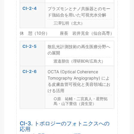
CI-2-4
プラズモンとナノ共振器とのモー
ド強結合を用いた可視光水分解
三澤弘明（北大）
休 憩（10分）
座長 岩井克全（仙台高専）
CI-2-5
散乱光計測技術の再生医療分野へ
の展開
渡邉朋信（理研BDR/広島大）
CI-2-6
OCTA (Optical Coherence
Tomography Angiography) によ
る皮膚血管可視化と美容領域にお
ける活用
○原 祐輔・二宮真人・星野拓
馬・山下豊信（資生堂）
CI-3. トポロジーのフォトニクスへの
応用