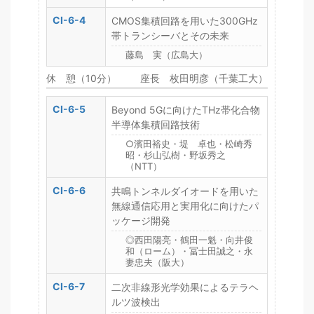
CI-6-4
CMOS集積回路を用いた300GHz
帯トランシーバとその未来
藤島 実（広島大）
休 憩（10分）
座長 枚田明彦（千葉工大）
CI-6-5
Beyond 5Gに向けたTHz帯化合物
半導体集積回路技術
○濱田裕史・堤 卓也・松崎秀
昭・杉山弘樹・野坂秀之
（NTT）
CI-6-6
共鳴トンネルダイオードを用いた
無線通信応用と実用化に向けたパ
ッケージ開発
◎西田陽亮・鶴田一魁・向井俊
和（ローム）・冨士田誠之・永
妻忠夫（阪大）
CI-6-7
二次非線形光学効果によるテラヘ
ルツ波検出