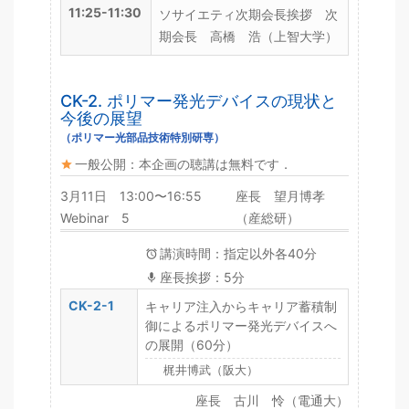
11:25-11:30
ソサイエティ次期会長挨拶 次
期会長 高橋 浩（上智大学）
CK-2. ポリマー発光デバイスの現状と
今後の展望
（ポリマー光部品技術特別研専）
一般公開：本企画の聴講は無料です．
3月11日 13:00〜16:55
座長 望月博孝
Webinar 5
（産総研）
講演時間：指定以外各40分
座長挨拶：5分
CK-2-1
キャリア注入からキャリア蓄積制
御によるポリマー発光デバイスへ
の展開（60分）
梶井博武（阪大）
座長 古川 怜（電通大）