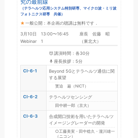
究の最前線
（テラヘルツ応用システム特別研専、マイクロ波・ミリ波
フォトニクス研専 共催）
一般公開：本企画の聴講は無料です．
3月10日 13:00〜16:45
座長 佐藤 昭
Webinar 1
（東北大）
講演時間：各30分
座長挨拶：5分
CI-6-1
Beyond 5Gとテラヘルツ通信に関
する展望
寳迫 巌（NICT）
CI-6-2
テラヘルツセンシング
田中耕一郎（京大）
CI-6-3
合成開口技術を用いたテラヘルツ
イメージングレーダーの開発
○工藤美実・田中稔久・瀧川雄一
（ニコン）