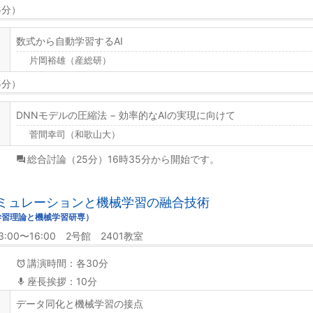
5分）
数式から⾃動学習するAI
片岡裕雄（産総研）
5分）
DNNモデルの圧縮法 − 効率的なAIの実現に向けて
菅間幸司（和歌山大）
総合討論（25分）16時35分から開始です。
. シミュレーションと機械学習の融合技術
学習理論と機械学習研専）
3:00〜16:00 2号館 2401教室
講演時間：各30分
座長挨拶：10分
データ同化と機械学習の接点