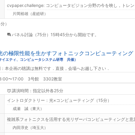
cvpaper.challenge: コンピュータビジョン分野の今を映し，
片岡裕雄（産総研）
5分）
パネル討論（75分）15時45分から開始です。
1. 光の極限性能を生かすフォトニックコンピューティング
ソサイエティ、コンピュータシステム研専 共催）
開：本企画の聴講は無料です．直接，会場へお越し下さい．
3:00〜17:00 3号館 3302教室
講演時間：指定以外各25分
イントロダクトリー：光×コンピューティング（15分）
成瀬 誠（東大）
複雑系フォトニクスを活用する光リザーバコンピューティングと意
内田淳史（埼玉大）