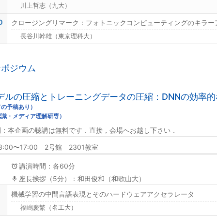
川上哲志（九大）
0
クロージングリマーク：フォトニックコンピューティングのキラーア
長谷川幹雄（東京理科大）
ンポジウム
. モデルの圧縮とトレーニングデータの圧縮：DNNの効
ての予稿あり）
認識・メディア理解研専）
開：本企画の聴講は無料です．直接，会場へお越し下さい．
3:00〜17:00 2号館 2301教室
講演時間：各60分
座長挨拶（5分）：和田俊和（和歌山大）
機械学習の中間言語表現とそのハードウェアアクセラレータ
福嶋慶繁（名工大）