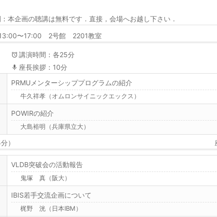
開：本企画の聴講は無料です．直接，会場へお越し下さい．
13:00〜17:00 2号館 2201教室
講演時間：各25分
座長挨拶：10分
PRMUメンターシッププログラムの紹介
牛久祥孝（オムロンサイニックエックス）
POWIRの紹介
大島裕明（兵庫県立大）
5分）
VLDB突破会の活動報告
鬼塚 真（阪大）
IBIS若手交流企画について
梶野 洸（日本IBM）