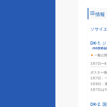
format_list_bulleted
情報
ソサイ
DK-1
（ISS技術
一般公
3月7日〜
ポスター掲
3月7日：一
3月8日：選
3月7日は
DK-2