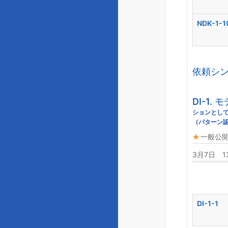
NDK-1-1
依頼シ
DI-1
ションとし
（パターン
一般公
3月7日 1
DI-1-1