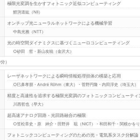
極限光変調を生かすフォトニック近似コンピューティング
鯉渕道紘（NII）
オンチップ光ニューラルネットワークによる機械学習
中島光雅（NTT）
光の時空間ダイナミクスに基づくニューロコンピューティング
○砂田 哲・新山友暁（金沢大）
0分）
レーザネットワークによる瞬時情報処理担体の構築と応用
○巳鼻孝朋・André Röhm（東大）・菅野円隆・内田淳史（埼玉大
精度と高速性を追求する極限光変調のフォトニックコンピューティ
川西哲也（早大）
超高速アナログ回路・光回路融合の極限
○笠松章史・原 紳介・田野井 聡（NICT）・和田和千・関根かを
フォトニックコンピューティングのための光・電気系タスク分解論