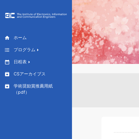
ホーム
home
プログラム
format_list_bulleted
日程表
date_range
CSアーカイブス
archive
学術奨励賞推薦用紙
archive
（pdf）