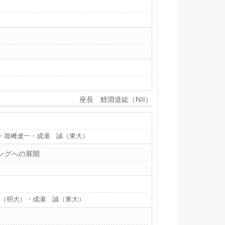
座長 鯉淵道紘（NII）
）・堀﨑遼一・成瀬 誠（東大）
ングへの展開
り（明大）・成瀬 誠（東大）