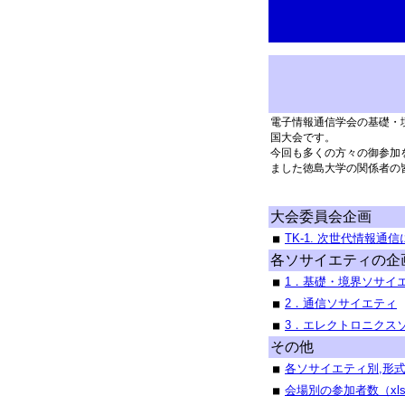
電子情報通信学会の基礎・
国大会です。
今回も多くの方々の御参加
ました徳島大学の関係者の
大会委員会企画
TK-1. 次世代情報
■
各ソサイエティの企
1．基礎・境界ソサイ
■
2．通信ソサイエティ
■
3．エレクトロニクス
■
その他
各ソサイエティ別,形
■
会場別の参加者数（xl
■