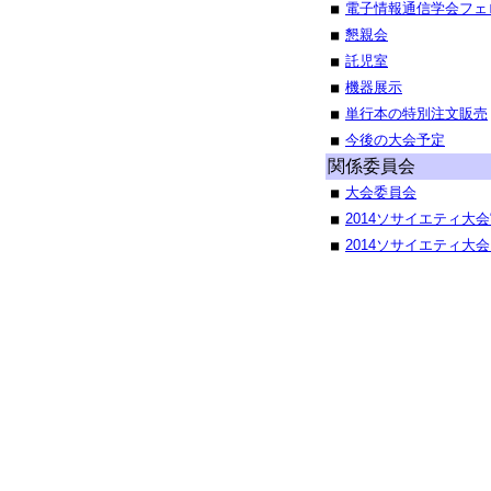
電子情報通信学会フェ
■
懇親会
■
託児室
■
機器展示
■
単行本の特別注文販売
■
今後の大会予定
■
関係委員会
大会委員会
■
2014ソサイエティ大
■
2014ソサイエティ大
■