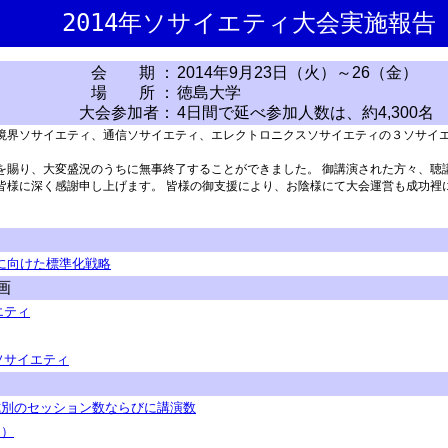
2014年ソサイエティ大会実施報告
会 期 ：
2014年9月23日（火）～26（金）
場 所 ：
徳島大学
大会参加者：
4日間で延べ参加人数は、約4,300名
境界ソサイエティ、通信ソサイエティ、エレクトロニクスソサイエティの３ソサイ
を賜り、大変盛況のうちに無事終了することができました。 御講演された方々、聴
皆様に深く感謝申し上げます。 皆様の御支援により、お陰様にて大会運営も成功裡
通信に向けた標準化戦略
画
エティ
ソサイエティ
式別のセッション数ならびに講演数
s）