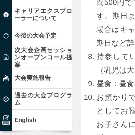
間500円
キャリアエクスプロ
す。期日
ーラーについて
場合はキ
今後の大会予定
期日など詳
次大会企画セッショ
持参して
ンオープンコール提
案
（乳児は大
大会実施報告
昼食：昼
過去の大会プログラ
お預かり
ム
としてお
English
お子さん