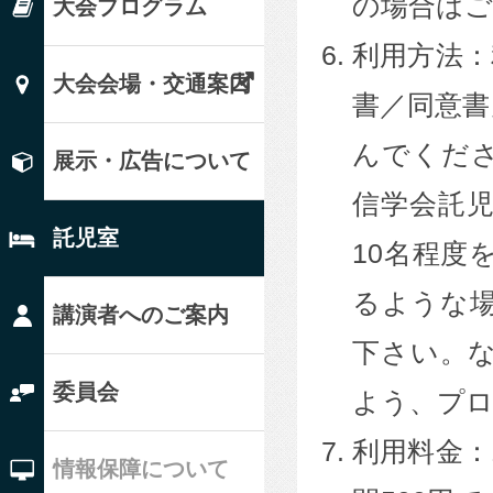
の場合はご
大会プログラム
利用方法：
大会会場・交通案内
書／同意書
んでくだ
展示・広告について
信学会託
託児室
10名程度
るような
講演者へのご案内
下さい。
委員会
よう、プロ
利用料金：
情報保障について