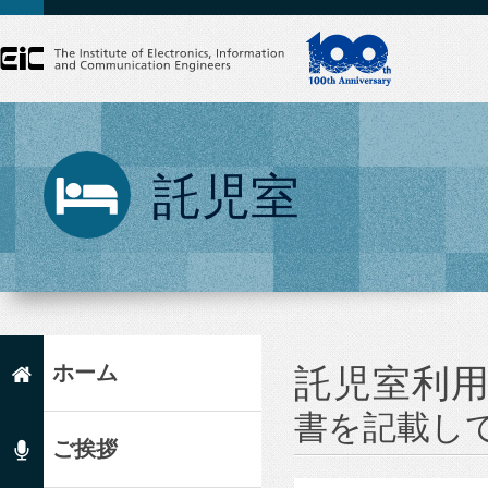
託児室
ホーム
託児室利
書を記載し
ご挨拶