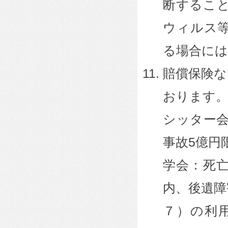
断するこ
ウィルス
る場合に
賠償保険な
おります
シッター会
事故5億円
学会：死亡
内、後遺障
７）の利