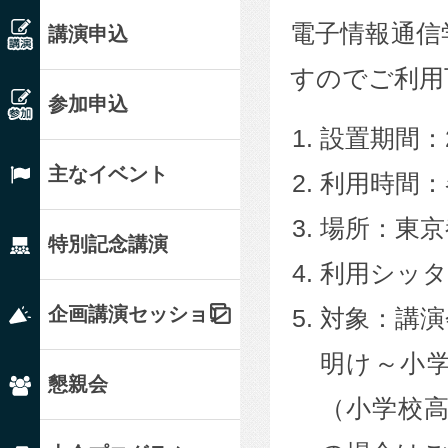
電子情報通信
講演申込
すのでご利用
参加申込
設置期間：2
主なイベント
利用時間：
場所：東京
特別記念講演
利用シッタ
企画講演セッション
対象：講演
明け～小
懇親会
（小学校