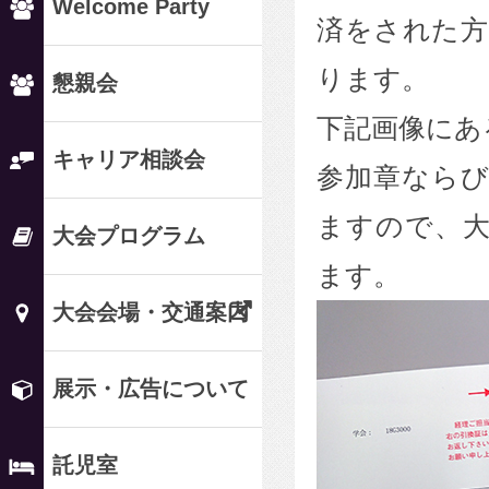
Welcome Party
済をされた方
ります。
懇親会
下記画像にあ
キャリア相談会
参加章なら
ますので、
大会プログラム
ます。
大会会場・交通案内
展示・広告について
託児室