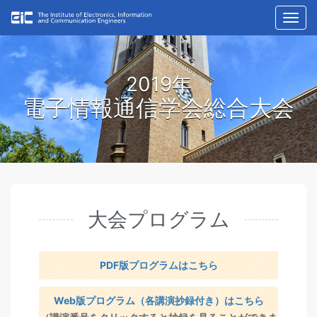
Toggl
navig
2019年
電子情報通信学会総合大会
大会プログラム
PDF版プログラムはこちら
Web版プログラム（各講演抄録付き）はこちら