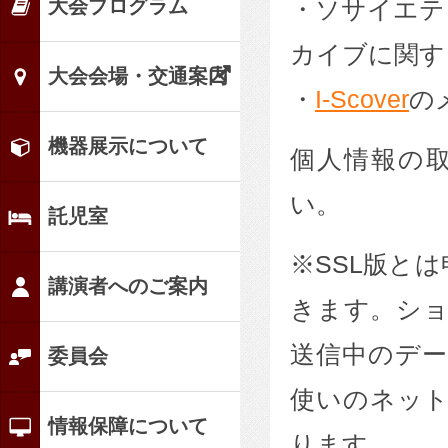
大会プログラム
ソサイエテ
カイブに関す
大会会場・交通案内
I-Scover
の
機器展示について
個人情報の
い。
託児室
SSL版と
講演者へのご案内
きます。シ
送信中のデ
委員会
使いのネッ
情報保障について
ります。