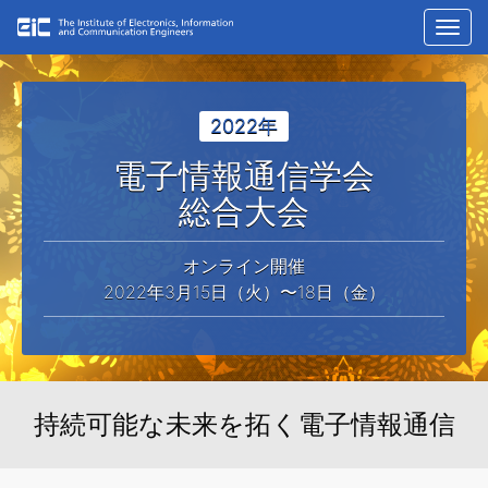
Toggl
navig
2022年
電子情報通信学会
総合大会
オンライン開催
2022年3月15日（火）〜18日（金）
持続可能な未来を拓く電子情報通信