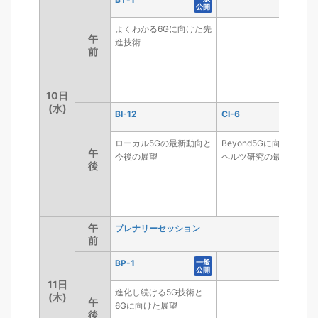
公開
公開
よくわかる6Gに向けた先
午
午
進技術
前
前
よくわかる6Gに向けた先
進技術
10日
10日
(水)
(水)
BI-12
CI-6
CI-6
一般
一般
BI-12
公開
公開
ローカル5Gの最新動向と
Beyond5Gに向けたテラ
午
午
今後の展望
ヘルツ研究の最前線
後
後
ローカル5Gの最新動向と
Beyond5Gに向けたテラ
今後の展望
ヘルツ研究の最前線
午
午
プレナリーセッション
プレナリーセッション
前
前
BP-1
BP-1
一般
一般
公開
公開
11日
11日
進化し続ける5G技術と
(木)
(木)
午
午
6Gに向けた展望
後
後
進化し続ける5G技術と