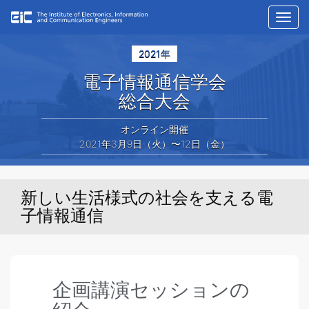
Toggl
navig
2021年
電子情報通信学会
総合大会
オンライン開催
2021年3月9日（火）〜12日（金）
新しい生活様式の社会を支える電
子情報通信
企画講演セッションの