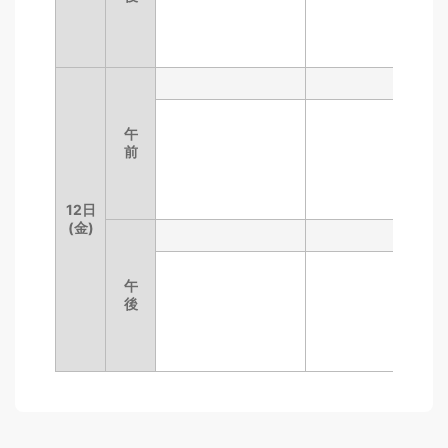
6Gに向けた展望
午
午
前
前
12日
12日
(金)
(金)
午
午
後
後