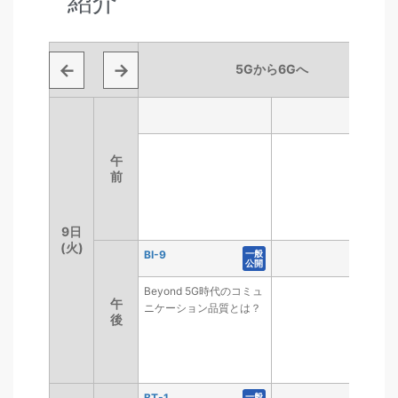
紹介
←
→
5Gから6Gへ
5Gから6Gへ
午
午
前
前
9日
9日
(火)
(火)
BI-9
BI-9
一般
一般
公開
公開
Beyond 5G時代のコミュ
午
午
ニケーション品質とは？
後
後
Beyond 5G時代のコミュ
ニケーション品質とは？
BT-1
BT-1
一般
一般